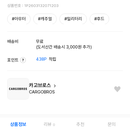
상품번호 :
1P2603132071203
#아우터
#캐주얼
#밀리터리
#후드
배송비
무료
(도서산간 배송시 3,000원 추가)
438P
적립
포인트
카고브로스
CARGOBROS
상품정보
리뷰
추천
문의
0