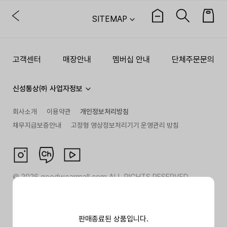
SITEMAP
고객센터
매장안내
멤버십 안내
단체주문문의
신성통상㈜ 사업자정보
회사소개
이용약관
개인정보처리방침
채무지급보증안내
고정형 영상정보처리기기 운영관리 방침
©
2026
goodwearmall.com ALL RIGHTS RESERVED
판매종료된 상품입니다.