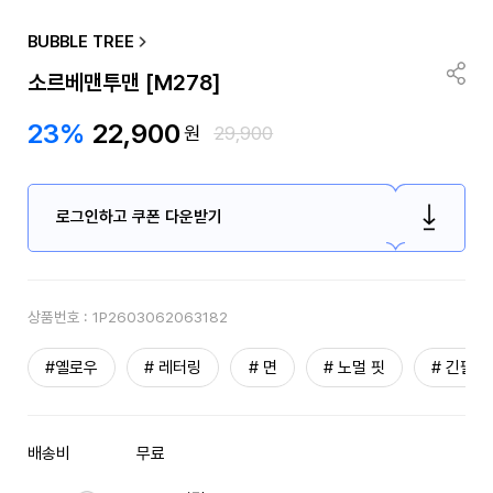
BUBBLE TREE
소르베맨투맨 [M278]
23%
22,900
원
29,900
로그인하고 쿠폰 다운받기
상품번호 :
1P2603062063182
#옐로우
# 레터링
# 면
# 노멀 핏
# 긴팔
배송비
무료