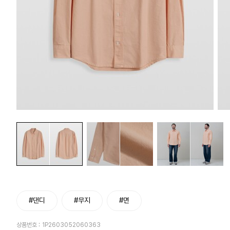
#댄디
#무지
#면
상품번호 :
1P2603052060363