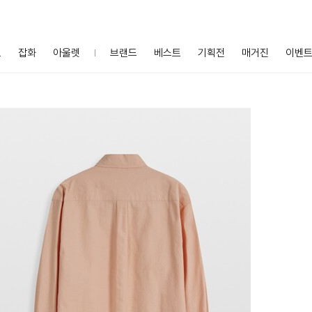
프
잡화
아울렛
브랜드
베스트
기획전
매거진
이벤