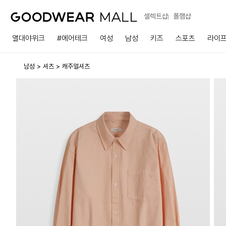
셀렉트샵
폴햄샵
열대야위크
#에어테크
여성
남성
키즈
스포츠
라이
남성
셔츠
캐주얼셔츠