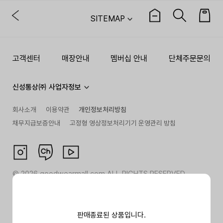
SITEMAP
고객센터
매장안내
멤버십 안내
단체주문문의
신성통상㈜ 사업자정보
회사소개
이용약관
개인정보처리방침
채무지급보증안내
고정형 영상정보처리기기 운영관리 방침
©
2026
goodwearmall.com ALL RIGHTS RESERVED
판매종료된 상품입니다.