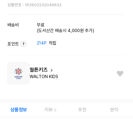
상품번호 :
1P2602232049533
배송비
무료
(도서산간 배송시 4,000원 추가)
214P
적립
포인트
월튼키즈
WALTON KIDS
상품정보
리뷰
추천
문의
0