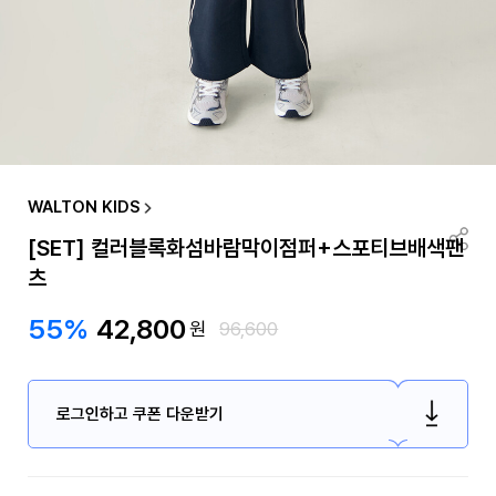
WALTON KIDS
[SET] 컬러블록화섬바람막이점퍼+스포티브배색팬
츠
55%
42,800
원
96,600
로그인하고 쿠폰 다운받기