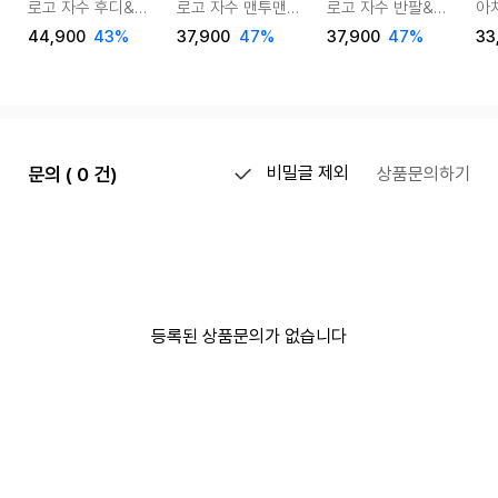
로고 자수 후디&
로고 자수 맨투맨&
로고 자수 반팔&
아
조거 팬츠 셋업
조거 팬츠 셋업
쇼츠 셋업 (5color)
반팔
44,900
43%
37,900
47%
37,900
47%
33
(4color)
(4color)
문의 ( 0 건)
비밀글 제외
상품문의하기
등록된 상품문의가 없습니다