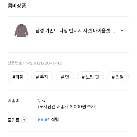
콤비상품
남성 가먼트 다잉 빈티지 자켓 바이올렛 (A0C91518
상품번호 :
1P2602122041742
#퍼플
# 무지
# 면
# 노멀 핏
# 긴팔
배송비
무료
(도서산간 배송시 3,000원 추가)
895P
적립
포인트