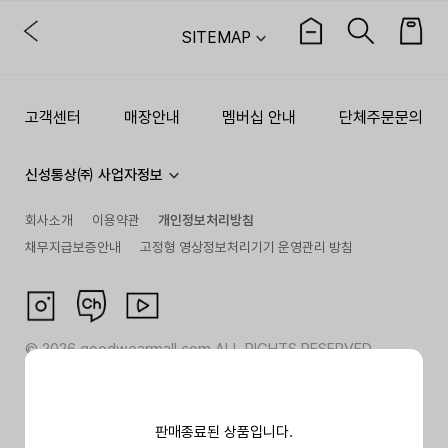
SITEMAP
고객센터
매장안내
멤버십 안내
단체주문문의
신성통상㈜ 사업자정보
회사소개
이용약관
개인정보처리방침
채무지급보증안내
고정형 영상정보처리기기 운영관리 방침
©
2026
goodwearmall.com ALL RIGHTS RESERVED
판매종료된 상품입니다.