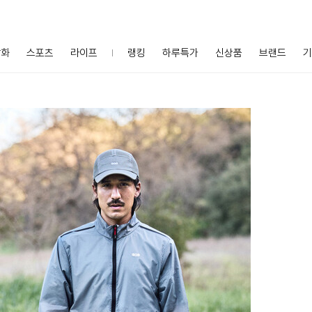
잡화
스포츠
라이프
랭킹
하루특가
신상품
브랜드
기