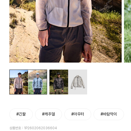
#긴팔
#캐주얼
#아우터
#바람막이
상품번호 :
1P2602062036604