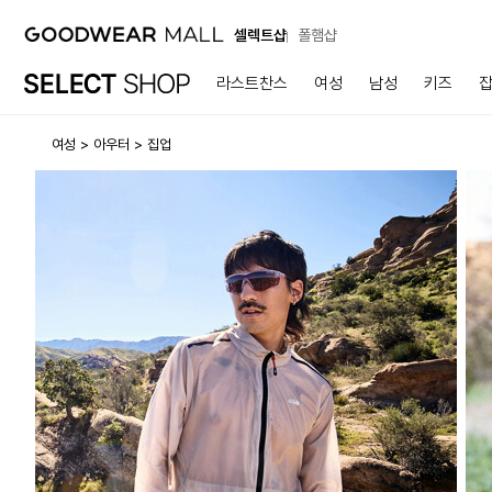
셀렉트샵
폴햄샵
라스트찬스
여성
남성
키즈
여성
아우터
집업