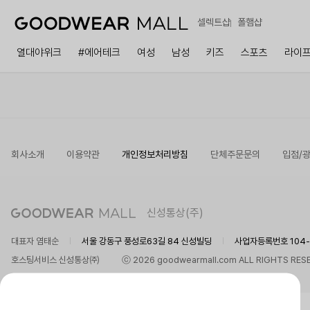
셀렉트샵
폴햄샵
열대야위크
#에어테크
여성
남성
키즈
스포츠
라이
회사소개
이용약관
개인정보처리방침
단체주문문의
입점/
신성통상(주)
대표자 염태순
서울 강동구 풍성로63길 84 신성빌딩
사업자등록번호 104-8
호스팅서비스 신성통상㈜
ⓒ 2026 goodwearmall.com ALL RIGHTS RES