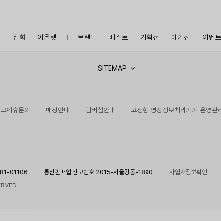
프
잡화
아울렛
브랜드
베스트
기획전
매거진
이벤
SITEMAP
광고제휴문의
매장안내
멤버십안내
고정형 영상정보처리기기 운영관
1-01106
통신판매업 신고번호 2015-서울강동-1890
사업자정보확인
ERVED