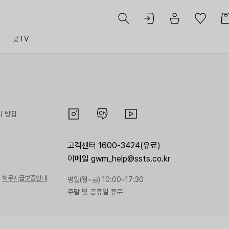
트
굿TV
리 방침
고객센터 1600-3424(유료)
이메일 gwm_help@ssts.co.kr
채무지급보증안내
평일(월~금) 10:00~17:30
주말 및 공휴일 휴무