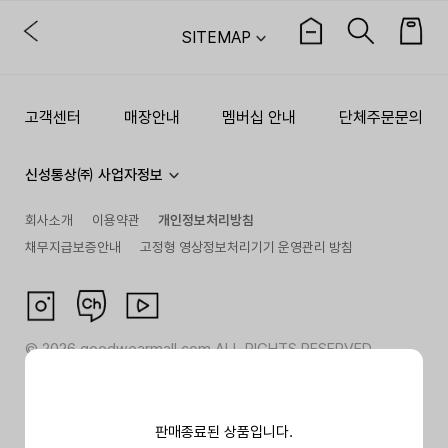
SITEMAP
고객센터
매장안내
멤버십 안내
단체주문문의
신성통상㈜ 사업자정보
회사소개
이용약관
개인정보처리방침
채무지급보증안내
고정형 영상정보처리기기 운영관리 방침
©
2026
goodwearmall.com ALL RIGHTS RESERVED
판매종료된 상품입니다.