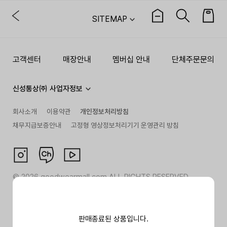
SITEMAP
고객센터
매장안내
멤버십 안내
단체주문문의
신성통상㈜ 사업자정보
회사소개
이용약관
개인정보처리방침
채무지급보증안내
고정형 영상정보처리기기 운영관리 방침
©
2026
goodwearmall.com ALL RIGHTS RESERVED
판매종료된 상품입니다.