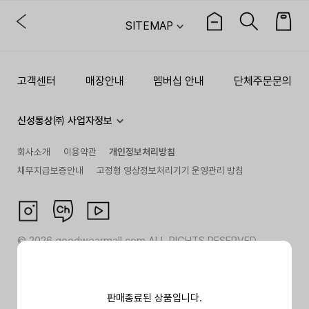
SITEMAP
고객센터
매장안내
멤버십 안내
단체주문문의
신성통상㈜ 사업자정보
회사소개
이용약관
개인정보처리방침
채무지급보증안내
고정형 영상정보처리기기 운영관리 방침
©
2026
goodwearmall.com ALL RIGHTS RESERVED
판매종료된 상품입니다.