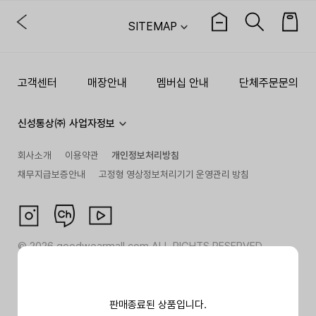
SITEMAP
고객센터
매장안내
멤버십 안내
단체주문문의
신성통상㈜ 사업자정보
회사소개
이용약관
개인정보처리방침
채무지급보증안내
고정형 영상정보처리기기 운영관리 방침
©
2026
goodwearmall.com ALL RIGHTS RESERVED
판매종료된 상품입니다.