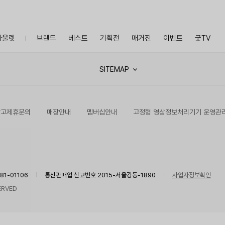
아울렛
브랜드
베스트
기획전
매거진
이벤트
굿TV
SITEMAP
광고제휴문의
매장안내
멤버십안내
고정형 영상정보처리기기 운영관
1-01106
통신판매업 신고번호 2015-서울강동-1890
사업자정보확인
ERVED