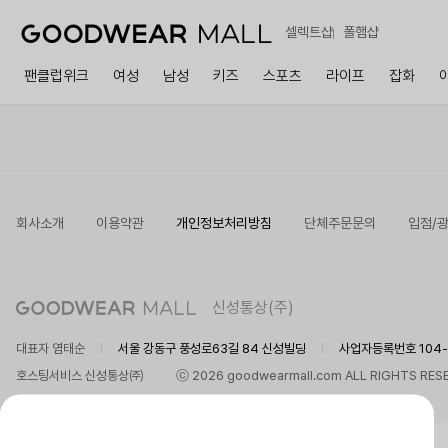
셀렉트샵
폴햄샵
팬클럽위크
여성
남성
키즈
스포츠
라이프
잡화
회사소개
이용약관
개인정보처리방침
단체주문문의
입점/
신성통상(주)
대표자 염태순
서울 강동구 풍성로63길 84 신성빌딩
사업자등록번호 104-8
호스팅서비스 신성통상㈜
ⓒ 2026 goodwearmall.com ALL RIGHTS RES