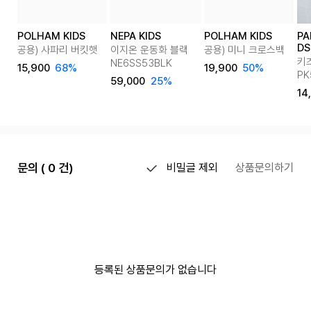
POLHAM KIDS
NEPA KIDS
POLHAM KIDS
PA
DS
공용) 사파리 버킷햇
이지온 운동화 블랙
공용) 미니 크로스백
키
NE6SS53BLK
15,900
68%
19,900
50%
PK
59,000
25%
14
문의 ( 0 건)
비밀글 제외
상품문의하기
등록된 상품문의가 없습니다