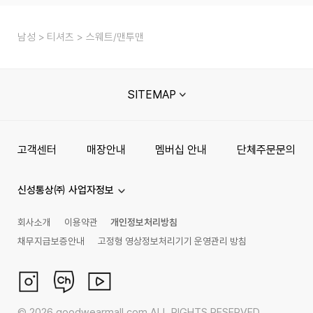
남성
티셔츠
스웨트/맨투맨
SITEMAP
고객센터
매장안내
멤버십 안내
단체주문문의
신성통상㈜ 사업자정보
회사소개
이용약관
개인정보처리방침
채무지급보증안내
고정형 영상정보처리기기 운영관리 방침
©
2026
goodwearmall.com ALL RIGHTS RESERVED