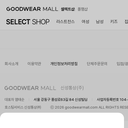
셀렉트샵
폴햄샵
라스트찬스
여성
남성
키즈
회사소개
이용약관
개인정보처리방침
단체주문문의
입점/
신성통상(주)
대표자 염태순
서울 강동구 풍성로63길 84 신성빌딩
사업자등록번호 104-8
호스팅서비스 신성통상㈜
ⓒ 2026 goodwearmall.com ALL RIGHTS RES