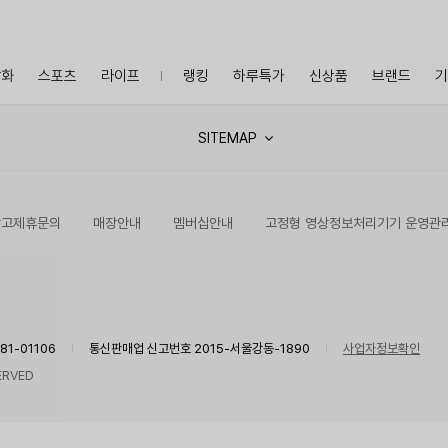
잡화
스포츠
라이프
랭킹
하루특가
신상품
브랜드
기
SITEMAP
광고제휴문의
매장안내
멤버십안내
고정형 영상정보처리기기 운영관
1-01106
통신판매업 신고번호 2015-서울강동-1890
사업자정보확인
ERVED