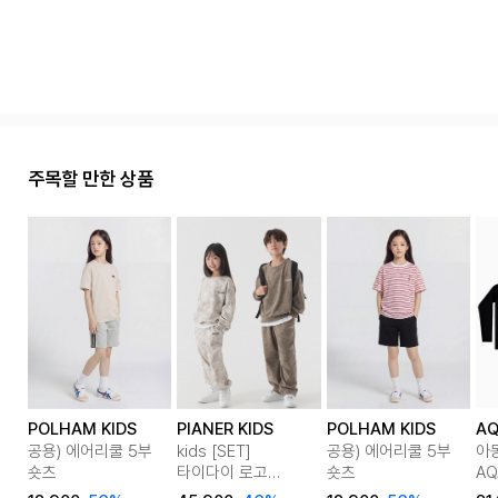
주목할 만한 상품
POLHAM KIDS
PIANER KIDS
POLHAM KIDS
AQ
공용) 에어리쿨 5부
kids [SET]
공용) 에어리쿨 5부
아
숏츠
타이다이 로고
숏츠
AQ
맨투맨&스트링 팬츠
반