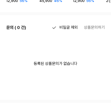
12,900
56%
45,900
46%
12,900
56%
21
셋업 2color
on
문의 ( 0 건)
비밀글 제외
상품문의하기
등록된 상품문의가 없습니다