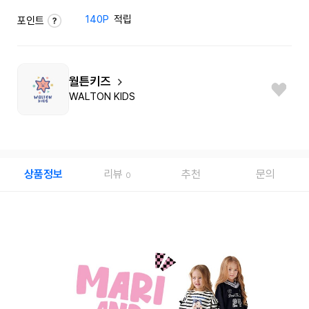
140P
적립
포인트
월튼키즈
WALTON KIDS
상품정보
리뷰
추천
문의
0