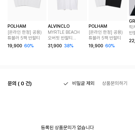
GR
POLHAM
ALVINCLO
POLHAM
픽
[온라인 한정] 공용)
MYRTLE BEACH
[온라인 한정] 공용)
반팔
튜블러 5팩 반팔티
오버핏 반팔티
튜블러 5팩 반팔티
GR
22
6color AST4540
19,900
60%
31,900
38%
19,900
60%
문의 ( 0 건)
비밀글 제외
상품문의하기
등록된 상품문의가 없습니다