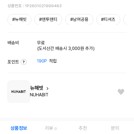
상품번호 :
1P2601021999483
#뉴해빗
#맨투맨티
#남여공용
#티셔츠
#
배송비
무료
(도서산간 배송시 3,000원 추가)
190P
적립
포인트
뉴해빗
NUHABIT
상품정보
리뷰
추천
문의
0