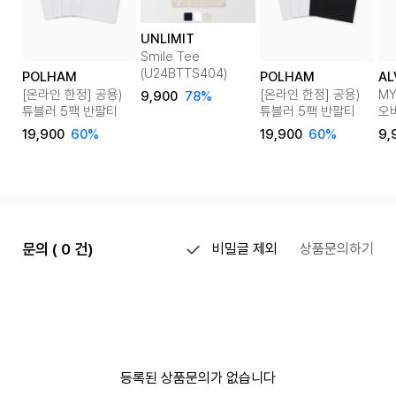
UNLIMIT
Smile Tee
(U24BTTS404)
POLHAM
POLHAM
AL
[온라인 한정] 공용)
[온라인 한정] 공용)
MY
9,900
78%
튜블러 5팩 반팔티
튜블러 5팩 반팔티
오
6c
19,900
60%
19,900
60%
9,
문의 ( 0 건)
비밀글 제외
상품문의하기
등록된 상품문의가 없습니다