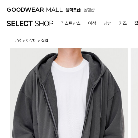
셀렉트샵
폴햄샵
라스트찬스
여성
남성
키즈
남성
아우터
집업