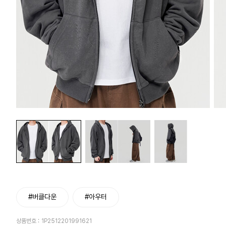
#버클다운
#아우터
상품번호 :
1P2512201991621