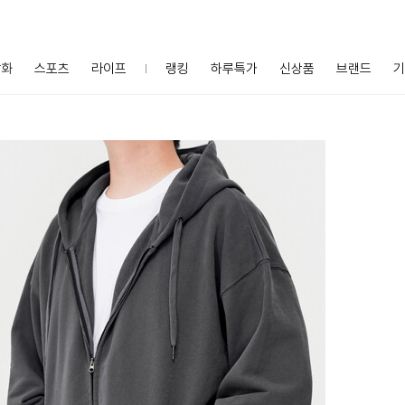
잡화
스포츠
라이프
랭킹
하루특가
신상품
브랜드
기