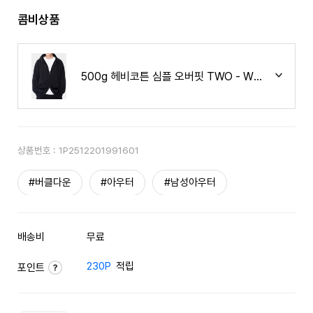
콤비상품
500g 헤비코튼 심플 오버핏 TWO - WAY 후드집업 (
상품번호 :
1P2512201991601
#버클다운
#아우터
#남성아우터
배송비
무료
230P
적립
포인트