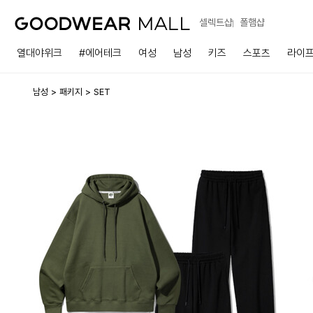
셀렉트샵
폴햄샵
열대야위크
#에어테크
여성
남성
키즈
스포츠
라이
남성
패키지
SET