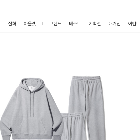
프
잡화
아울렛
브랜드
베스트
기획전
매거진
이벤