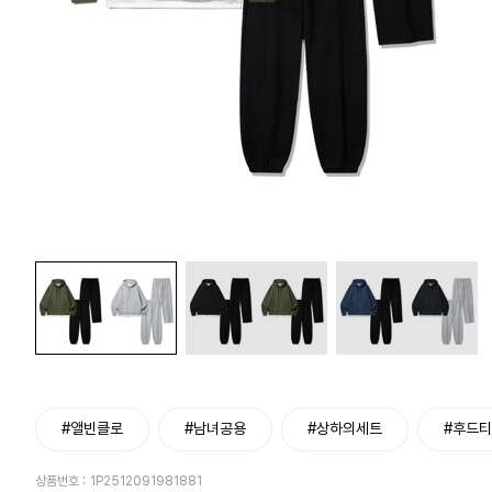
#앨빈클로
#남녀공용
#상하의세트
#후드
상품번호 :
1P2512091981881