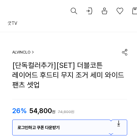
트
굿TV
ALVINCLO
[단독컬러추가][SET] 더블코튼
레이어드 후드티 무지 조거 세미 와이드
팬츠 셋업
26%
54,800
원
74,800원
로그인하고 쿠폰 다운받기