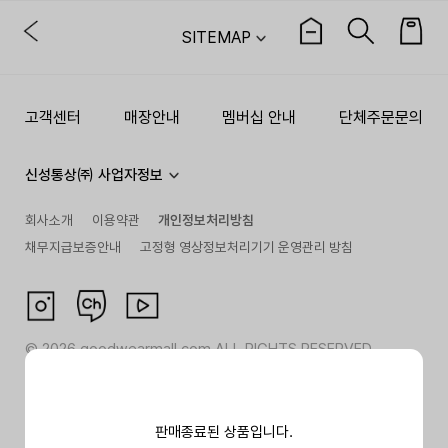
SITEMAP
고객센터
매장안내
멤버십 안내
단체주문문의
신성통상㈜ 사업자정보
회사소개
이용약관
개인정보처리방침
채무지급보증안내
고정형 영상정보처리기기 운영관리 방침
©
2026
goodwearmall.com ALL RIGHTS RESERVED
판매종료된 상품입니다.