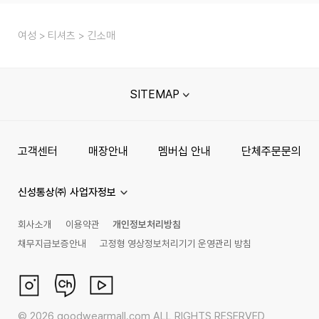
여성
티셔츠
긴소매
SITEMAP
고객센터
매장안내
멤버십 안내
단체주문문의
신성통상㈜ 사업자정보
회사소개
이용약관
개인정보처리방침
채무지급보증안내
고정형 영상정보처리기기 운영관리 방침
©
2026
goodwearmall.com ALL RIGHTS RESERVED