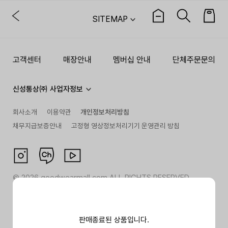
SITEMAP
고객센터
매장안내
멤버십 안내
단체주문문의
신성통상㈜ 사업자정보
회사소개
이용약관
개인정보처리방침
채무지급보증안내
고정형 영상정보처리기기 운영관리 방침
©
2026
goodwearmall.com ALL RIGHTS RESERVED
판매종료된 상품입니다.