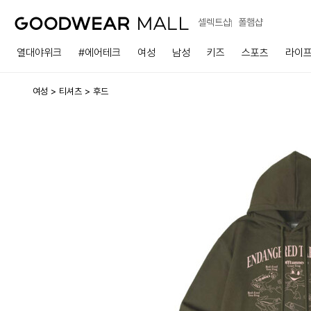
셀렉트샵
폴햄샵
열대야위크
#에어테크
여성
남성
키즈
스포츠
라이
여성
티셔츠
후드