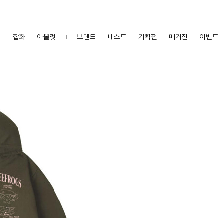
프
잡화
아울렛
브랜드
베스트
기획전
매거진
이벤