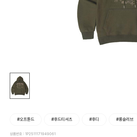
#오프튠드
#후드티셔츠
#후디
#롱슬리브
상품번호 :
1P2511171949061