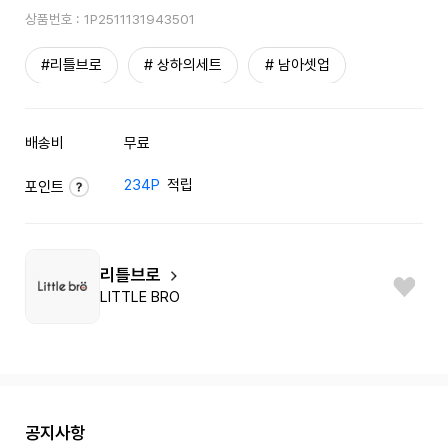
상품번호 :
1P2511131943501
#리틀브로
# 상하의세트
# 남아셋업
배송비
무료
234P
적립
포인트
리틀브로
LITTLE BRO
공지사항