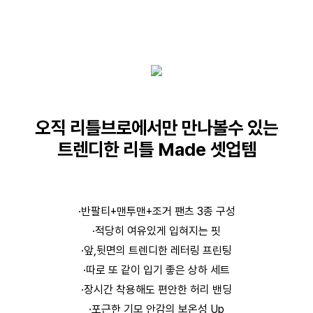
오직 리틀브로에서만 만나볼수 있는
트렌디한 리틀 Made 셋업템
·반팔티+맨투맨+조거 팬츠 3종 구성
·적당히 여유있게 입혀지는 핏
·앞,뒷면의 트렌디한 레터링 프린팅
·따로 또 같이 입기 좋은 상하 세트
·장시간 착용해도 편안한 허리 밴딩
·포근한 기모 안감의 보온성 Up