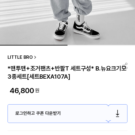
LITTLE BRO
*맨투맨+조거팬츠+반팔T 세트구성* B.뉴요크기모
3종세트[세트BEXA107A]
46,800
원
로그인하고 쿠폰 다운받기