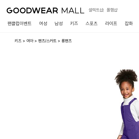
셀렉트샵
폴햄샵
팬클럽이벤트
여성
남성
키즈
스포츠
라이프
잡화
키즈
여아
팬츠/스커트
롱팬츠