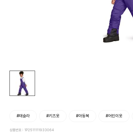
#태슬라
#키즈옷
#아동복
#어린이옷
상품번호 :
1P2511111933064