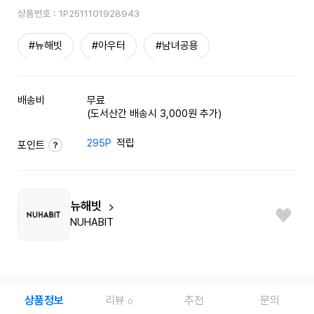
상품번호 :
1P2511101928943
#뉴해빗
#아우터
#남녀공용
배송비
무료
(도서산간 배송시 3,000원 추가)
295P
적립
포인트
뉴해빗
NUHABIT
상품정보
리뷰
추천
문의
0