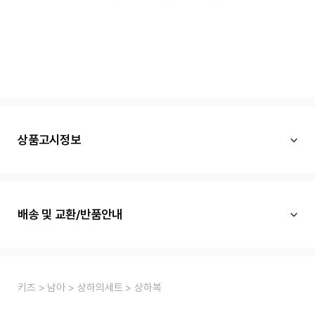
상품고시정보
배송 및 교환/반품안내
키즈
남아
상하의세트
상하복