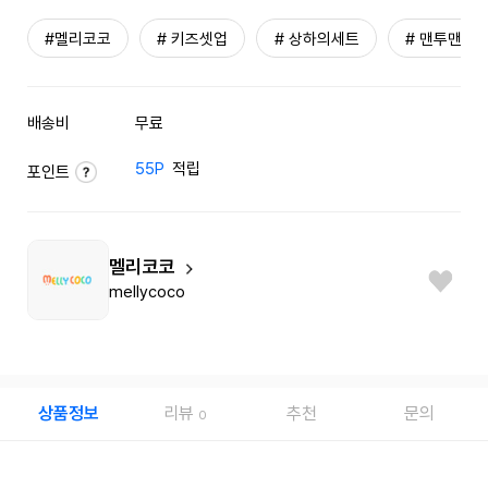
#멜리코코
# 키즈셋업
# 상하의세트
# 맨투맨
배송비
무료
55P
적립
포인트
멜리코코
mellycoco
상품정보
리뷰
추천
문의
0