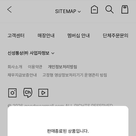
SITEMAP
고객센터
매장안내
멤버십 안내
단체주문문의
신성통상㈜ 사업자정보
회사소개
이용약관
개인정보처리방침
채무지급보증안내
고정형 영상정보처리기기 운영관리 방침
©
2026
goodwearmall.com ALL RIGHTS RESERVED
판매종료된 상품입니다.