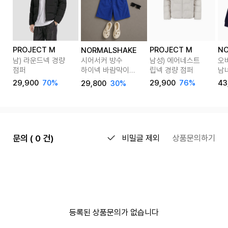
PROJECT M
PROJECT M
N
NORMALSHAKE
남) 라운드넥 경량
남성) 에어네스트
오
시어서커 방수
점퍼
립넥 경량 점퍼
남
하이넥 바람막이
후드
반바지
29,900
70%
29,900
76%
43
29,800
30%
트레이닝세트
문의 ( 0 건)
비밀글 제외
상품문의하기
등록된 상품문의가 없습니다