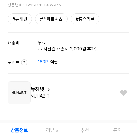
상품번호 :
1P2510151862942
#뉴해빗
#스웨트셔츠
#롱슬리브
배송비
무료
(도서산간 배송시 3,000원 추가)
180P
적립
포인트
뉴해빗
NUHABIT
상품정보
리뷰
추천
문의
0