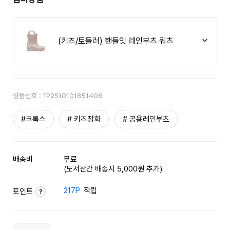
(키즈/토들러) 핸들잇 레인부츠 쿼츠
상품번호 :
1P2510101851406
#크록스
# 키즈장화
# 공용레인부츠
배송비
무료
(도서산간 배송시 5,000원 추가)
217P
적립
포인트