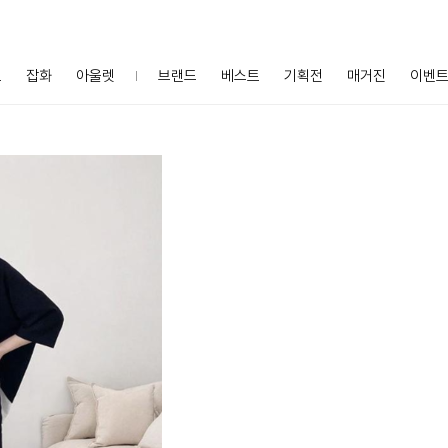
프
잡화
아울렛
브랜드
베스트
기획전
매거진
이벤