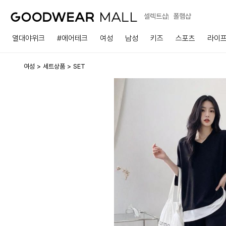
셀렉트샵
폴햄샵
열대야위크
#에어테크
여성
남성
키즈
스포츠
라이
여성
세트상품
SET