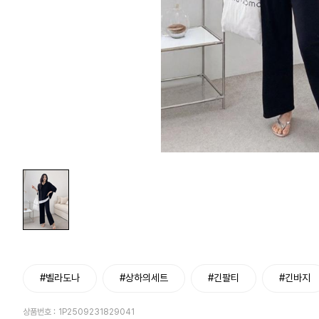
#벨라도나
#상하의세트
#긴팔티
#긴바지
상품번호 :
1P2509231829041