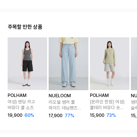
주목할 만한 상품
POLHAM
POLHAM
NUELOOM
N
여성) 밴딩 카고
[온라인 한정] 여성)
리오셀 썸머 쿨
썸
버뮤다 쿨 쇼츠
쿨테리 버뮤다 숏
와이드 데님팬츠
슬랙
팬츠
(숏/롱) 5color
Bl
19,900
60%
15,900
73%
17,900
77%
15