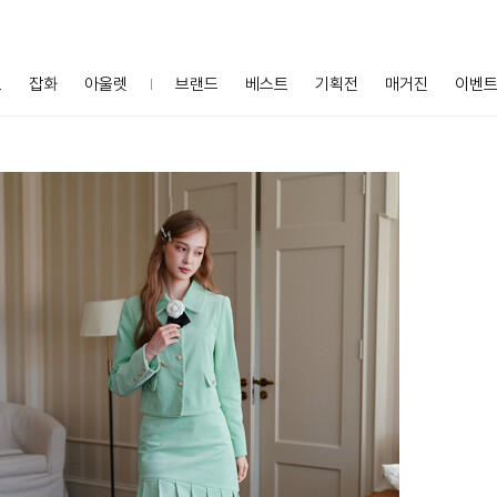
프
잡화
아울렛
브랜드
베스트
기획전
매거진
이벤