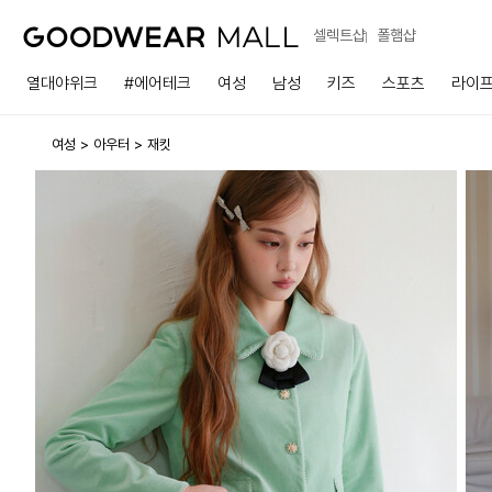
셀렉트샵
폴햄샵
열대야위크
#에어테크
여성
남성
키즈
스포츠
라이
여성
아우터
재킷