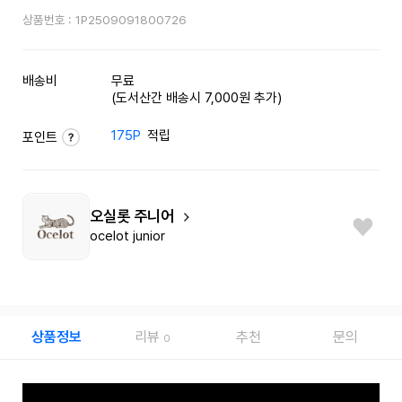
상품번호 :
1P2509091800726
배송비
무료
(도서산간 배송시 7,000원 추가)
175P
적립
포인트
오실롯 주니어
ocelot junior
상품정보
리뷰
추천
문의
0