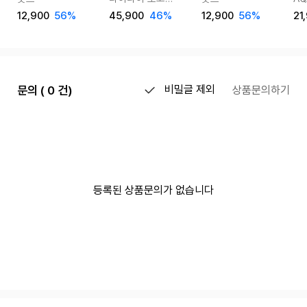
맨투맨&스트링 팬츠
반
12,900
56%
45,900
46%
12,900
56%
21
셋업 2color
on
문의 ( 0 건)
비밀글 제외
상품문의하기
등록된 상품문의가 없습니다