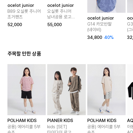
ocelot junior
ocelot junior
B89 오실롯 주니어
오실롯 주니어
조거팬츠
남녀공용 로고
ocelot junior
oc
프린팅 오버핏
G14 카모반팔
G
52,000
55,000
아동용 조거팬츠
(네이비)
(그
OCLPTJ-40
34,800
40%
32
주목할 만한 상품
POLHAM KIDS
PIANER KIDS
POLHAM KIDS
AQ
공용) 에어리쿨 5부
kids [SET]
공용) 에어리쿨 5부
아
숏츠
타이다이 로고
숏츠
AQ