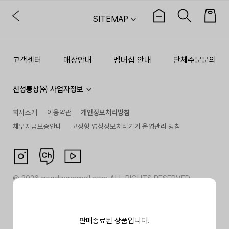
SITEMAP
고객센터
매장안내
멤버십 안내
단체주문문의
신성통상㈜ 사업자정보
회사소개
이용약관
개인정보처리방침
채무지급보증안내
고정형 영상정보처리기기 운영관리 방침
©
2026
goodwearmall.com ALL RIGHTS RESERVED
판매종료된 상품입니다.