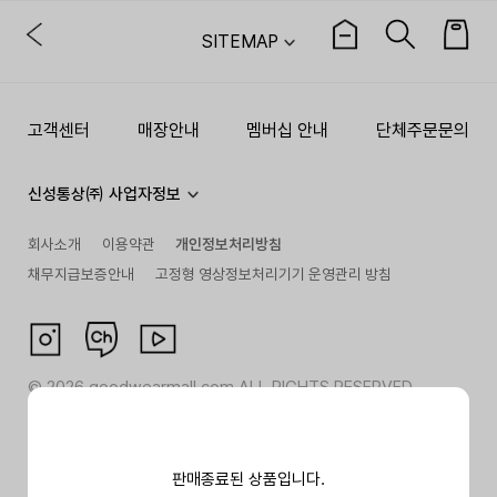
SITEMAP
고객센터
매장안내
멤버십 안내
단체주문문의
신성통상㈜ 사업자정보
회사소개
이용약관
개인정보처리방침
채무지급보증안내
고정형 영상정보처리기기 운영관리 방침
©
2026
goodwearmall.com ALL RIGHTS RESERVED
판매종료된 상품입니다.