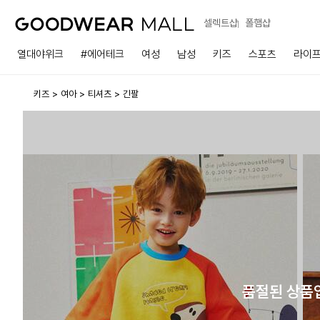
셀렉트샵
폴햄샵
열대야위크
#에어테크
여성
남성
키즈
스포츠
라이
키즈
여아
티셔츠
긴팔
품절된 상품