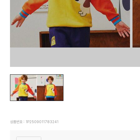
상품번호 :
1P2509011783241