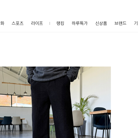
잡화
스포츠
라이프
랭킹
하루특가
신상품
브랜드
기