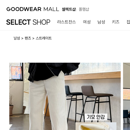
셀렉트샵
폴햄샵
라스트찬스
여성
남성
키즈
남성
팬츠
스트레이트