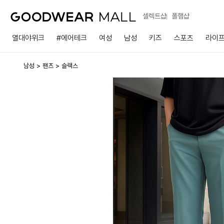
셀렉트샵
폴햄샵
열대야위크
#에어테크
여성
남성
키즈
스포츠
라이
남성
팬츠
슬랙스