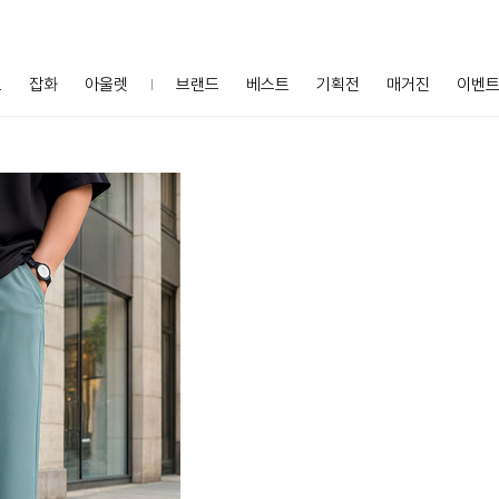
프
잡화
아울렛
브랜드
베스트
기획전
매거진
이벤