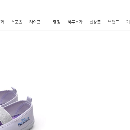
잡화
스포츠
라이프
랭킹
하루특가
신상품
브랜드
기