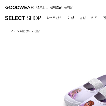
셀렉트샵
폴햄샵
라스트찬스
여성
남성
키즈
키즈
패션잡화
신발