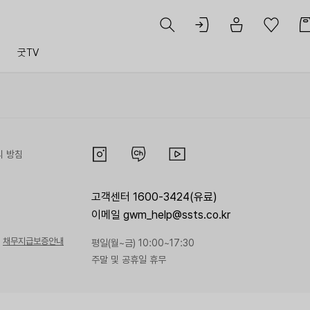
트
굿TV
리 방침
고객센터 1600-3424(유료)
이메일 gwm_help@ssts.co.kr
채무지급보증안내
평일(월~금) 10:00~17:30
주말 및 공휴일 휴무