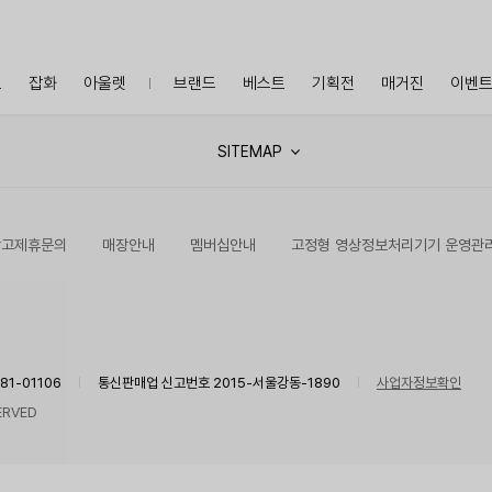
프
잡화
아울렛
브랜드
베스트
기획전
매거진
이벤
SITEMAP
광고제휴문의
매장안내
멤버십안내
고정형 영상정보처리기기 운영관
1-01106
통신판매업 신고번호 2015-서울강동-1890
사업자정보확인
ERVED