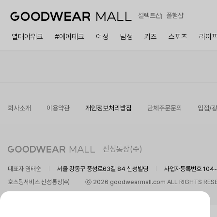
셀렉트샵
폴햄샵
열대야위크
#에어테크
여성
남성
키즈
스포츠
라이
회사소개
이용약관
개인정보처리방침
단체주문문의
입점/
신성통상(주)
대표자 염태순
서울 강동구 풍성로63길 84 신성빌딩
사업자등록번호 104-8
호스팅서비스 신성통상㈜
ⓒ 2026 goodwearmall.com ALL RIGHTS RES