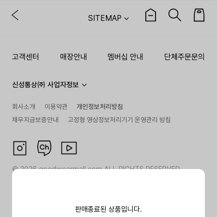
SITEMAP
고객센터
매장안내
멤버십 안내
단체주문문의
신성통상㈜ 사업자정보
회사소개
이용약관
개인정보처리방침
채무지급보증안내
고정형 영상정보처리기기 운영관리 방침
©
2026
goodwearmall.com ALL RIGHTS RESERVED
판매종료된 상품입니다.