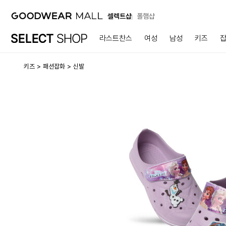
셀렉트샵
폴햄샵
라스트찬스
여성
남성
키즈
키즈
패션잡화
신발